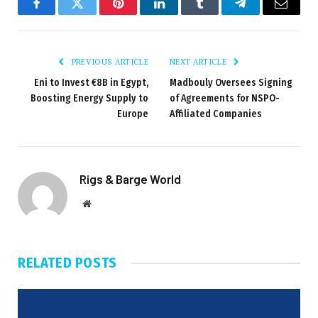
Facebook
Twitter
Pinterest
LinkedIn
Tumblr
Telegram
Email
PREVIOUS ARTICLE
NEXT ARTICLE
Eni to Invest €8B in Egypt,
Madbouly Oversees Signing
Boosting Energy Supply to
of Agreements for NSPO-
Europe
Affiliated Companies
Rigs & Barge World
Website
RELATED
POSTS