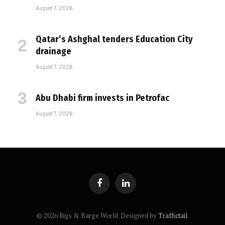
August 7, 2026
Qatar’s Ashghal tenders Education City
drainage
August 7, 2026
Abu Dhabi firm invests in Petrofac
August 7, 2026
Facebook
LinkedIn
© 2026 Rigs & Barge World. Designed by
Traffictail
.